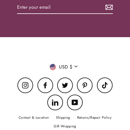
Enter
your
email
Currency
USD $
Instagram
Facebook
Twitter
Pinterest
TikTok
LinkedIn
YouTube
Contact & Location
Shipping
Returns/Repair Policy
Gift Wrapping