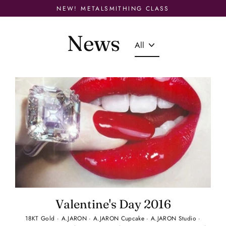
Skip
NEW! METALSMITHING CLASS
to
content
News
Valentine's Day 2016
18KT Gold
·
A.JARON
·
A.JARON Cupcake
·
A.JARON Studio
·