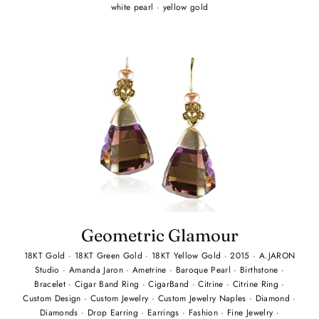
white pearl
·
yellow gold
Geometric Glamour
18KT Gold
·
18KT Green Gold
·
18KT Yellow Gold
·
2015
·
A.JARON
Studio
·
Amanda Jaron
·
Ametrine
·
Baroque Pearl
·
Birthstone
·
Bracelet
·
Cigar Band Ring
·
CigarBand
·
Citrine
·
Citrine Ring
·
Custom Design
·
Custom Jewelry
·
Custom Jewelry Naples
·
Diamond
·
Diamonds
·
Drop Earring
·
Earrings
·
Fashion
·
Fine Jewelry
·