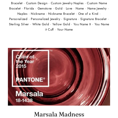
Bracelet
·
Custom Design
·
Custom Jewelry Naples
·
Custom Name
Bracelet
·
Florida
·
Gemstone
·
Gold
·
Love
·
Name
·
Name Jewelry
·
Naples
·
Nickname
·
Nickname Bracelet
·
One of a Kind
·
Personalized
·
Personalized Jewelry
·
Signature
·
Signature Bracelet
·
Sterling Silver
·
White Gold
·
Yellow Gold
·
You Name It
·
You Name
it Cuff
·
Your Name
Marsala Madness