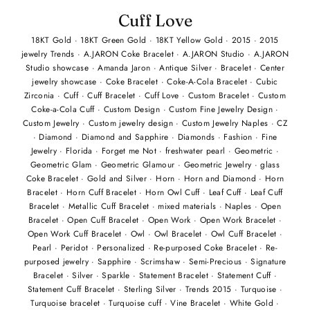
Cuff Love
18KT Gold
·
18KT Green Gold
·
18KT Yellow Gold
·
2015
·
2015
jewelry Trends
·
A.JARON Coke Bracelet
·
A.JARON Studio
·
A.JARON
Studio showcase
·
Amanda Jaron
·
Antique Silver
·
Bracelet
·
Center
jewelry showcase
·
Coke Bracelet
·
Coke-A-Cola Bracelet
·
Cubic
Zirconia
·
Cuff
·
Cuff Bracelet
·
Cuff Love
·
Custom Bracelet
·
Custom
Coke-a-Cola Cuff
·
Custom Design
·
Custom Fine Jewelry Design
·
Custom Jewelry
·
Custom jewelry design
·
Custom Jewelry Naples
·
CZ
·
Diamond
·
Diamond and Sapphire
·
Diamonds
·
Fashion
·
Fine
Jewelry
·
Florida
·
Forget me Not
·
freshwater pearl
·
Geometric
·
Geometric Glam
·
Geometric Glamour
·
Geometric Jewelry
·
glass
Coke Bracelet
·
Gold and Silver
·
Horn
·
Horn and Diamond
·
Horn
Bracelet
·
Horn Cuff Bracelet
·
Horn Owl Cuff
·
Leaf Cuff
·
Leaf Cuff
Bracelet
·
Metallic Cuff Bracelet
·
mixed materials
·
Naples
·
Open
Bracelet
·
Open Cuff Bracelet
·
Open Work
·
Open Work Bracelet
·
Open Work Cuff Bracelet
·
Owl
·
Owl Bracelet
·
Owl Cuff Bracelet
·
Pearl
·
Peridot
·
Personalized
·
Re-purposed Coke Bracelet
·
Re-
purposed jewelry
·
Sapphire
·
Scrimshaw
·
Semi-Precious
·
Signature
Bracelet
·
Silver
·
Sparkle
·
Statement Bracelet
·
Statement Cuff
·
Statement Cuff Bracelet
·
Sterling Silver
·
Trends 2015
·
Turquoise
·
Turquoise bracelet
·
Turquoise cuff
·
Vine Bracelet
·
White Gold
·