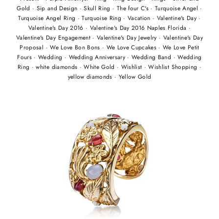
Gold
·
Sip and Design
·
Skull Ring
·
The four C's
·
Turquoise Angel
·
Turquoise Angel Ring
·
Turquoise Ring
·
Vacation
·
Valentine's Day
·
Valentine's Day 2016
·
Valentine's Day 2016 Naples Florida
·
Valentine's Day Engagement
·
Valentine's Day Jewelry
·
Valentine's Day
Proposal
·
We Love Bon Bons
·
We Love Cupcakes
·
We Love Petit
Fours
·
Wedding
·
Wedding Anniversary
·
Wedding Band
·
Wedding
Ring
·
white diamonds
·
White Gold
·
Wishlist
·
Wishlist Shopping
·
yellow diamonds
·
Yellow Gold