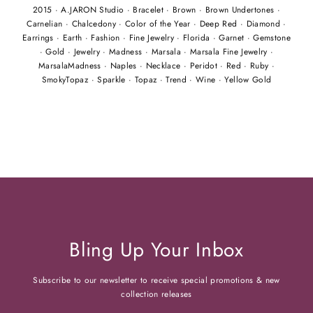
2015
·
A.JARON Studio
·
Bracelet
·
Brown
·
Brown Undertones
·
Carnelian
·
Chalcedony
·
Color of the Year
·
Deep Red
·
Diamond
·
Earrings
·
Earth
·
Fashion
·
Fine Jewelry
·
Florida
·
Garnet
·
Gemstone
·
Gold
·
Jewelry
·
Madness
·
Marsala
·
Marsala Fine Jewelry
·
MarsalaMadness
·
Naples
·
Necklace
·
Peridot
·
Red
·
Ruby
·
SmokyTopaz
·
Sparkle
·
Topaz
·
Trend
·
Wine
·
Yellow Gold
Bling Up Your Inbox
Subscribe to our newsletter to receive special promotions & new
collection releases