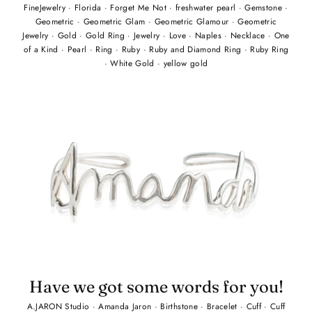
FineJewelry
·
Florida
·
Forget Me Not
·
freshwater pearl
·
Gemstone
·
Geometric
·
Geometric Glam
·
Geometric Glamour
·
Geometric
Jewelry
·
Gold
·
Gold Ring
·
Jewelry
·
Love
·
Naples
·
Necklace
·
One
of a Kind
·
Pearl
·
Ring
·
Ruby
·
Ruby and Diamond Ring
·
Ruby Ring
·
White Gold
·
yellow gold
Have we got some words for you!
A.JARON Studio
·
Amanda Jaron
·
Birthstone
·
Bracelet
·
Cuff
·
Cuff