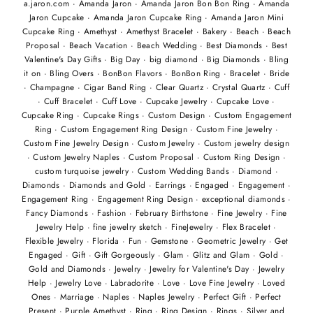
a.jaron.com
·
Amanda Jaron
·
Amanda Jaron Bon Bon Ring
·
Amanda
Jaron Cupcake
·
Amanda Jaron Cupcake Ring
·
Amanda Jaron Mini
Cupcake Ring
·
Amethyst
·
Amethyst Bracelet
·
Bakery
·
Beach
·
Beach
Proposal
·
Beach Vacation
·
Beach Wedding
·
Best Diamonds
·
Best
Valentine's Day Gifts
·
Big Day
·
big diamond
·
Big Diamonds
·
Bling
it on
·
Bling Overs
·
BonBon Flavors
·
BonBon Ring
·
Bracelet
·
Bride
·
Champagne
·
Cigar Band Ring
·
Clear Quartz
·
Crystal Quartz
·
Cuff
·
Cuff Bracelet
·
Cuff Love
·
Cupcake Jewelry
·
Cupcake Love
·
Cupcake Ring
·
Cupcake Rings
·
Custom Design
·
Custom Engagement
Ring
·
Custom Engagement Ring Design
·
Custom Fine Jewelry
·
Custom Fine Jewelry Design
·
Custom Jewelry
·
Custom jewelry design
·
Custom Jewelry Naples
·
Custom Proposal
·
Custom Ring Design
·
custom turquoise jewelry
·
Custom Wedding Bands
·
Diamond
·
Diamonds
·
Diamonds and Gold
·
Earrings
·
Engaged
·
Engagement
·
Engagement Ring
·
Engagement Ring Design
·
exceptional diamonds
·
Fancy Diamonds
·
Fashion
·
February Birthstone
·
Fine Jewelry
·
Fine
Jewelry Help
·
fine jewelry sketch
·
FineJewelry
·
Flex Bracelet
·
Flexible Jewelry
·
Florida
·
Fun
·
Gemstone
·
Geometric Jewelry
·
Get
Engaged
·
Gift
·
Gift Gorgeously
·
Glam
·
Glitz and Glam
·
Gold
·
Gold and Diamonds
·
Jewelry
·
Jewelry for Valentine's Day
·
Jewelry
Help
·
Jewelry Love
·
Labradorite
·
Love
·
Love Fine Jewelry
·
Loved
Ones
·
Marriage
·
Naples
·
Naples Jewelry
·
Perfect Gift
·
Perfect
Present
·
Purple Amethyst
·
Ring
·
Ring Design
·
Rings
·
Silver and