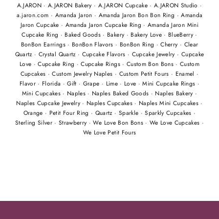
A.JARON
·
A.JARON Bakery
·
A.JARON Cupcake
·
A.JARON Studio
·
a.jaron.com
·
Amanda Jaron
·
Amanda Jaron Bon Bon Ring
·
Amanda
Jaron Cupcake
·
Amanda Jaron Cupcake Ring
·
Amanda Jaron Mini
Cupcake Ring
·
Baked Goods
·
Bakery
·
Bakery Love
·
BlueBerry
·
BonBon Earrings
·
BonBon Flavors
·
BonBon Ring
·
Cherry
·
Clear
Quartz
·
Crystal Quartz
·
Cupcake Flavors
·
Cupcake Jewelry
·
Cupcake
Love
·
Cupcake Ring
·
Cupcake Rings
·
Custom Bon Bons
·
Custom
Cupcakes
·
Custom Jewelry Naples
·
Custom Petit Fours
·
Enamel
·
Flavor
·
Florida
·
Gift
·
Grape
·
Lime
·
Love
·
Mini Cupcake Rings
·
Mini Cupcakes
·
Naples
·
Naples Baked Goods
·
Naples Bakery
·
Naples Cupcake Jewelry
·
Naples Cupcakes
·
Naples Mini Cupcakes
·
Orange
·
Petit Four Ring
·
Quartz
·
Sparkle
·
Sparkly Cupcakes
·
Sterling Silver
·
Strawberry
·
We Love Bon Bons
·
We Love Cupcakes
·
We Love Petit Fours