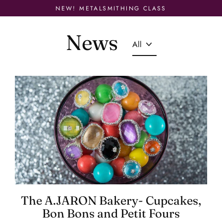
Skip
NEW! METALSMITHING CLASS
to
content
News
The A.JARON Bakery- Cupcakes,
Bon Bons and Petit Fours