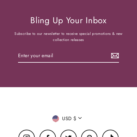
Bling Up Your Inbox
Subscribe to our newsletter to receive special promotions & new
collection releases
Enter
your
email
Currency
USD $
Instagram
Facebook
Twitter
Pinterest
TikTok